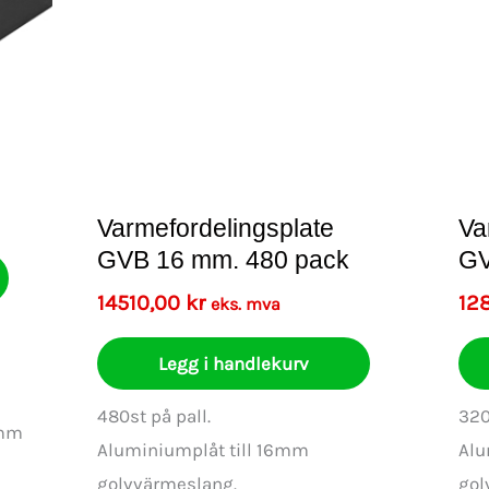
Varmefordelingsplate
Va
GVB 16 mm. 480 pack
GV
14510,00
kr
12
eks. mva
Legg i handlekurv
480st på pall.
320
6mm
Aluminiumplåt till 16mm
Alu
golvvärmeslang.
gol