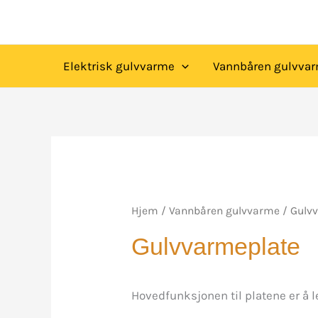
Elektrisk gulvvarme
Vannbåren gulvva
Hjem
/
Vannbåren gulvvarme
/ Gulv
Gulvvarmeplate
Hovedfunksjonen til platene er å 