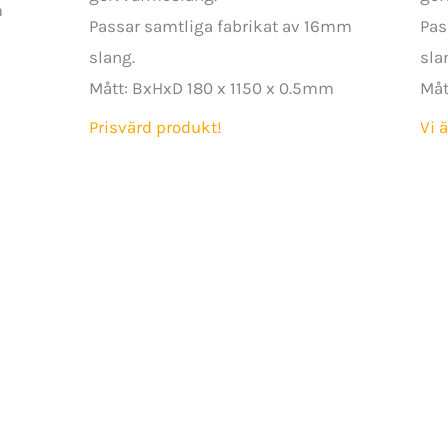
m
Passar samtliga fabrikat av 16mm
Pas
slang.
sla
Mått: BxHxD 180 x 1150 x 0.5mm
Måt
Prisvärd produkt!
Vi ä