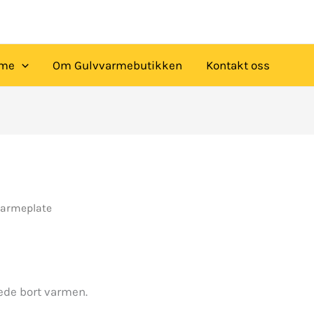
rme
Om Gulvvarmebutikken
Kontakt oss
varmeplate
lede bort varmen.