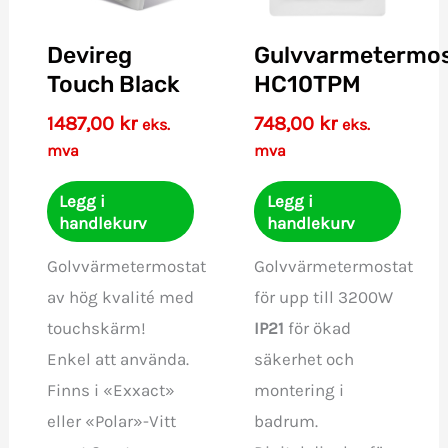
Devireg
Gulvvarmetermos
Touch Black
HC10TPM
1487,00
kr
748,00
kr
eks.
eks.
mva
mva
Legg i
Legg i
handlekurv
handlekurv
Golvvärmetermostat
Golvvärmetermostat
av hög kvalité med
för upp till 3200W
touchskärm!
IP21
för ökad
Enkel att använda.
säkerhet och
Finns i «Exxact»
montering i
eller «Polar»-Vitt
badrum.