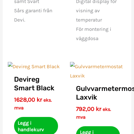
samt Svart
Digital display för
5års garanti från
visning av
Devi.
temperatur
För montering i
väggdosa
Devireg
Smart Black
Gulvvarmetermos
Laxvik
1628,00
kr
eks.
mva
792,00
kr
eks.
mva
Legg i
handlekurv
Legg i