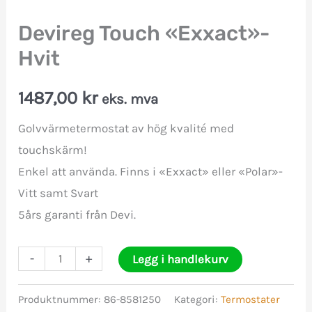
Devireg Touch «Exxact»-
Hvit
1487,00
kr
eks. mva
Golvvärmetermostat av hög kvalité med
touchskärm!
Enkel att använda. Finns i «Exxact» eller «Polar»-
Vitt samt Svart
5års garanti från Devi.
Devireg
-
+
Legg i handlekurv
Touch
«Exxact»-
Produktnummer:
86-8581250
Kategori:
Termostater