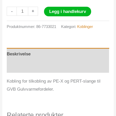
GVB
-
+
Legg i handlekurv
Eurocone
Coupling
Produktnummer:
86-7733021
Kategori:
Koblinger
17x2
antall
Beskrivelse
Omtaler (0)
Kobling for tilkobling av PE-X og PERT-slange til
GVB Gulvvarmefordeler.
Relaterte produkter