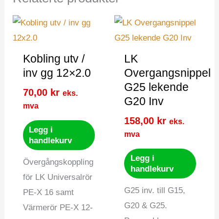
Kobling utv /
LK
inv gg 12×2.0
Overgangsnippel
G25 lekende
70,00
kr
eks.
G20 Inv
mva
158,00
kr
eks.
Legg i
mva
handlekurv
Legg i
Övergångskoppling
handlekurv
för LK Universalrör
G25 inv. till G15,
PE-X 16 samt
G20 & G25.
Värmerör PE-X 12-