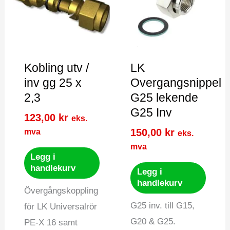
Kobling utv /
LK
inv gg 25 x
Overgangsnippel
2,3
G25 lekende
G25 Inv
123,00
kr
eks.
150,00
kr
mva
eks.
mva
Legg i
handlekurv
Legg i
handlekurv
Övergångskoppling
G25 inv. till G15,
för LK Universalrör
G20 & G25.
PE-X 16 samt