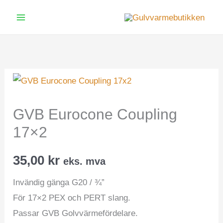
Hopp
rett
Main
til
Menu
innholdet
GVB Eurocone Coupling
17×2
35,00
kr
eks. mva
Invändig gänga G20 / ¾”
För 17×2 PEX och PERT slang.
Passar GVB Golvvärmefördelare.