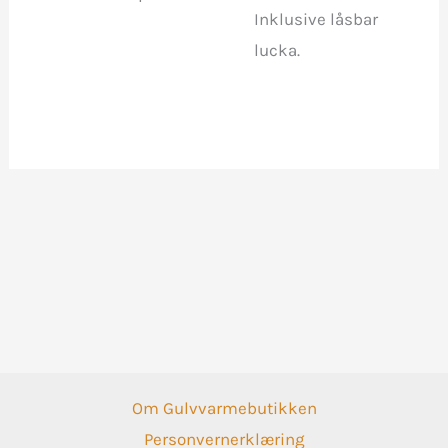
Inklusive låsbar
velges
lucka.
på
produktsiden
Om Gulvvarmebutikken
Personvernerklæring