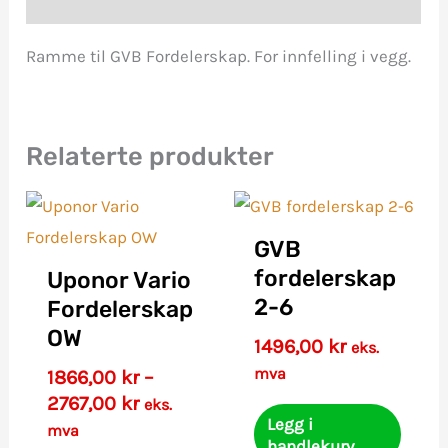
Ramme til GVB Fordelerskap. For innfelling i vegg.
Relaterte produkter
GVB
fordelerskap
Uponor Vario
2-6
Fordelerskap
OW
1496,00
kr
eks.
mva
1866,00
kr
–
Prisområde:
2767,00
kr
eks.
Legg i
1866,00 kr
mva
handlekurv