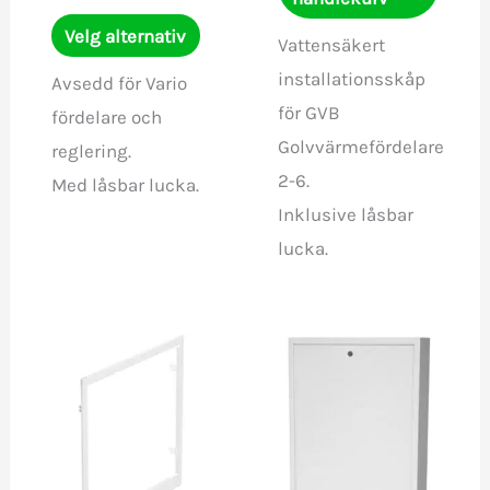
til
Dette
2767,00 kr
Velg alternativ
Vattensäkert
produktet
installationsskåp
Avsedd för Vario
har
för GVB
fördelare och
flere
Golvvärmefördelare
reglering.
varianter.
2-6.
Med låsbar lucka.
Alternativene
Inklusive låsbar
kan
lucka.
velges
på
produktsiden