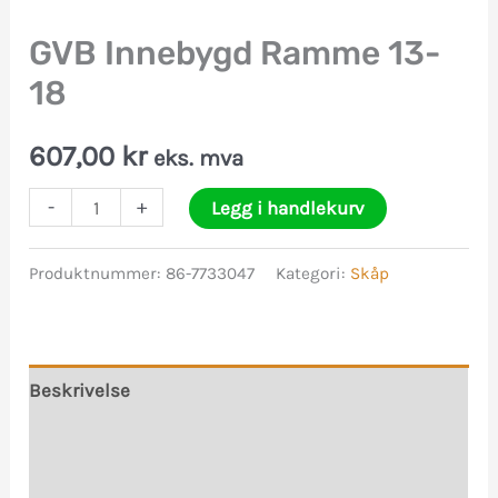
GVB Innebygd Ramme 13-
18
607,00
kr
eks. mva
GVB
-
+
Legg i handlekurv
Innebygd
Ramme
Produktnummer:
86-7733047
Kategori:
Skåp
13-
18
antall
Beskrivelse
Tilleggsinformasjon
Omtaler (0)