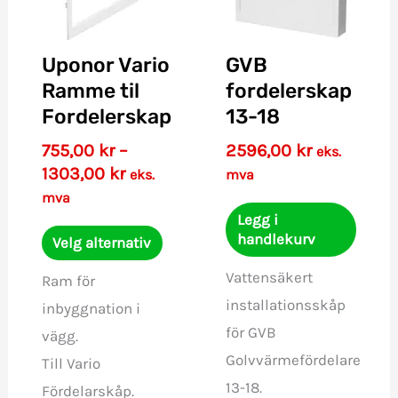
Uponor Vario
GVB
Ramme til
fordelerskap
Fordelerskap
13-18
755,00
kr
–
2596,00
kr
eks.
Prisområde:
1303,00
kr
eks.
mva
755,00 kr
mva
til
Legg i
Dette
handlekurv
1303,00 kr
Velg alternativ
produktet
Vattensäkert
Ram för
har
installationsskåp
inbyggnation i
flere
för GVB
vägg.
varianter.
Golvvärmefördelare
Till Vario
Alternativene
13-18.
Fördelarskåp.
kan