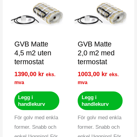
GVB Matte
GVB Matte
4,5 m2 uten
2,0 m2 med
termostat
termostat
1390,00
kr
1003,00
kr
eks.
eks.
mva
mva
Legg i
Legg i
handlekurv
handlekurv
För golv med enkla
För golv med enkla
former. Snabb och
former. Snabb och
enkel läggning! För
enkel läggning! För