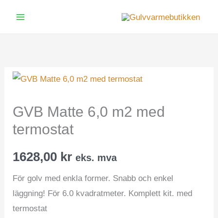
Hopp
rett
Main
til
Menu
innholdet
GVB Matte 6,0 m2 med
termostat
1628,00
kr
eks. mva
För golv med enkla former. Snabb och enkel
läggning! För 6.0 kvadratmeter. Komplett kit. med
termostat