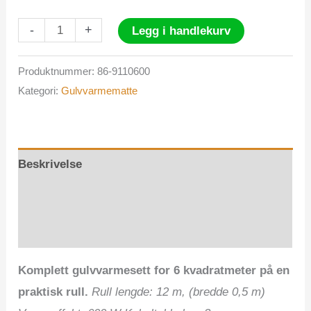
GVB
-
+
Legg i handlekurv
Matte
6,0
Produktnummer:
86-9110600
Kategori:
Gulvvarmematte
m2
med
termostat
antall
Beskrivelse
Tilleggsinformasjon
Omtaler (0)
Komplett gulvvarmesett for 6 kvadratmeter på en
praktisk rull.
Rull lengde: 12 m, (bredde 0,5 m)