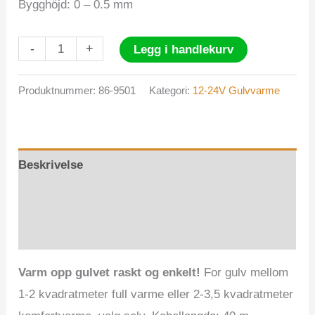
Bygghöjd: 0 – 0.5 mm
KELVIN
-
+
Legg i handlekurv
XK160
antall
Produktnummer:
86-9501
Kategori:
12-24V Gulvvarme
Beskrivelse
Tilleggsinformasjon
Omtaler (0)
Varm opp gulvet raskt og enkelt!
For gulv mellom
1-2 kvadratmeter full varme eller 2-3,5 kvadratmeter