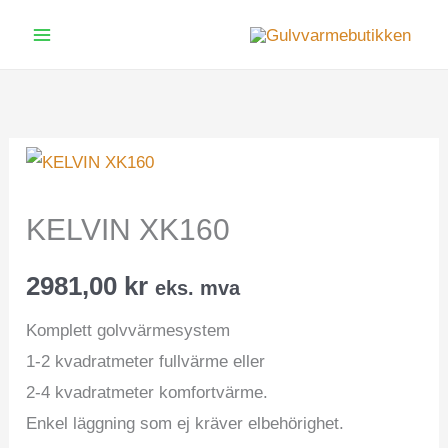
Hopp
rett
Main
til
Menu
innholdet
KELVIN XK160
2981,00
kr
eks. mva
Komplett golvvärmesystem
1-2 kvadratmeter fullvärme eller
2-4 kvadratmeter komfortvärme.
Enkel läggning som ej kräver elbehörighet.