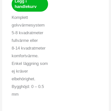
Legg i
handlekurv
Komplett
golvvärmesystem
5-8 kvadratmeter
fullvärme eller
8-14 kvadratmeter
komfortvärme.
Enkel läggning som
ej kräver
elbehörighet.
Bygghöjd: 0 – 0.5
mm