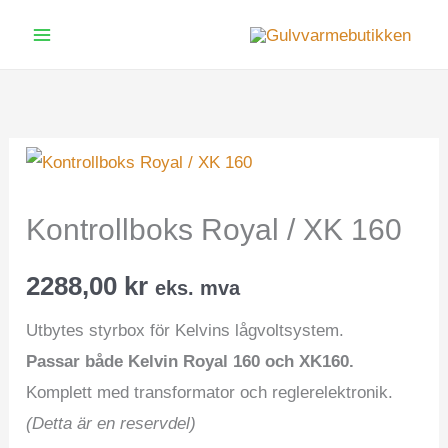
Hopp
rett
Main
til
Menu
innholdet
Kontrollboks Royal / XK 160
2288,00
kr
eks. mva
Utbytes styrbox för Kelvins lågvoltsystem.
Passar både Kelvin Royal 160 och XK160.
Komplett med transformator och reglerelektronik.
(Detta är en reservdel)