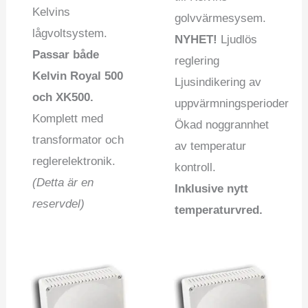
flere
Kelvins
golvvärmesysem.
variant
lågvoltsystem.
NYHET!
Ljudlös
Alterna
Passar både
reglering
kan
Kelvin Royal 500
Ljusindikering av
velges
och XK500.
uppvärmningsperioder
på
Komplett med
Ökad noggrannhet
produk
transformator och
av temperatur
reglerelektronik.
kontroll.
(Detta är en
Inklusive nytt
reservdel)
temperaturvred.