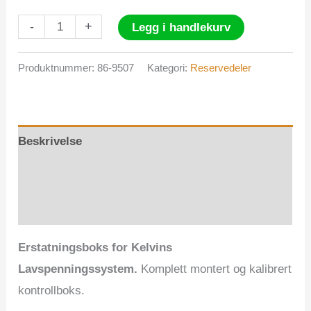
Kontrollboks
-
+
Legg i handlekurv
Royal
/
Produktnummer:
86-9507
Kategori:
Reservedeler
XK
160
antall
Beskrivelse
Tilleggsinformasjon
Omtaler (0)
Erstatningsboks for Kelvins
Lavspenningssystem.
Komplett montert og kalibrert
kontrollboks.