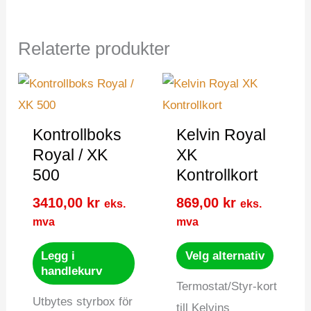
Relaterte produkter
Kontrollboks
Kelvin Royal
Royal / XK
XK
500
Kontrollkort
3410,00
kr
869,00
kr
eks.
eks.
mva
mva
Dette
Legg i
Velg alternativ
produkt
handlekurv
Termostat/Styr-kort
har
Utbytes styrbox för
till Kelvins