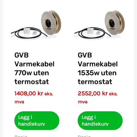
GVB
GVB
Varmekabel
Varmekabel
770w uten
1535w uten
termostat
termostat
1408,00
kr
2552,00
kr
eks.
eks.
mva
mva
Legg i
Legg i
handlekurv
handlekurv