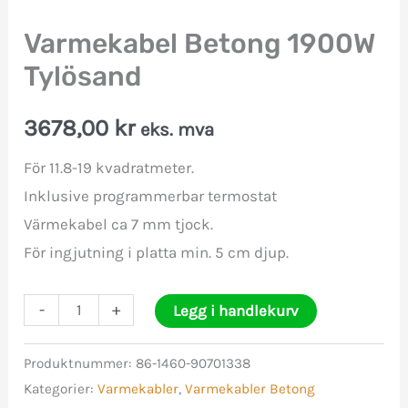
Varmekabel Betong 1900W
Tylösand
3678,00
kr
eks. mva
För 11.8-19 kvadratmeter.
Inklusive programmerbar termostat
Värmekabel ca 7 mm tjock.
För ingjutning i platta min. 5 cm djup.
Varmekabel
-
+
Legg i handlekurv
Betong
1900W
Produktnummer:
86-1460-90701338
Kategorier:
Varmekabler
,
Varmekabler Betong
Tylösand