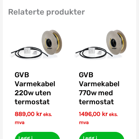
Relaterte produkter
GVB
GVB
Varmekabel
Varmekabel
220w uten
770w med
termostat
termostat
889,00
kr
1496,00
kr
eks.
eks.
mva
mva
Legg i
Legg i