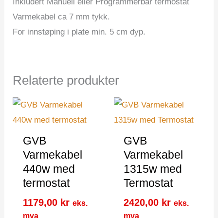
Inkludert Manuell eller Programmerbar termostat
Varmekabel ca 7 mm tykk.
For innstøping i plate min. 5 cm dyp.
Relaterte produkter
GVB
GVB
Varmekabel
Varmekabel
440w med
1315w med
termostat
Termostat
1179,00
kr
2420,00
kr
eks.
eks.
mva
mva