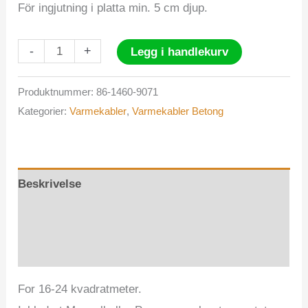
För ingjutning i platta min. 5 cm djup.
Varmekabel
-
+
Legg i handlekurv
Betong
2400W
Produktnummer:
86-1460-9071
Kategorier:
Varmekabler
,
Varmekabler Betong
Laxvik
antall
Beskrivelse
Tilleggsinformasjon
Omtaler (0)
For 16-24 kvadratmeter.