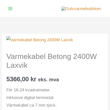
Hopp
rett
Main
til
Menu
innholdet
Varmekabel Betong 2400W
Laxvik
5366,00
kr
eks. mva
För 16-24 kvadratmeter.
Inklusive digital termostat
Värmekabel ca 7 mm tjock.