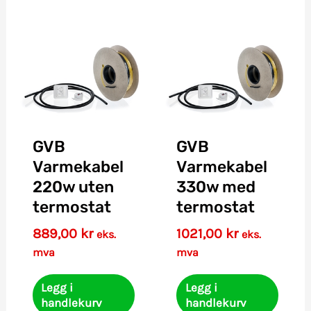
GVB
GVB
Varmekabel
Varmekabel
220w uten
330w med
termostat
termostat
889,00
kr
1021,00
kr
eks.
eks.
mva
mva
Legg i
Legg i
handlekurv
handlekurv