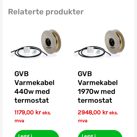
Relaterte produkter
GVB
GVB
Varmekabel
Varmekabel
440w med
1970w med
termostat
termostat
1179,00
kr
2948,00
kr
eks.
eks.
mva
mva
Legg i
Legg i