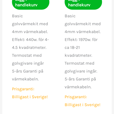
handlekurv
handlekurv
Basic
Basic
golvvärmekit med
golvvärmekit med
4mm värmekabel.
4mm värmekabel.
Effekt: 440w. för 4-
Effekt: 1970w. för
4.5 kvadratmeter.
ca 18-21
Termostat med
kvadratmeter.
golvgivare ingår
Termostat med
5-års Garanti på
golvgivare ingår.
värmekabeln.
5-års Garanti på
värmekabeln.
Prisgaranti:
Billigast i Sverige!
Prisgaranti:
Billigast i Sverige!