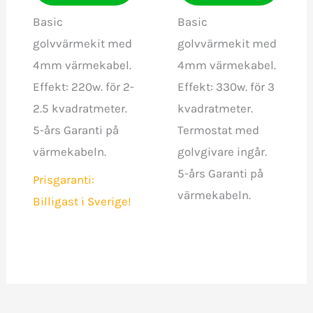
Basic
Basic
golvvärmekit med
golvvärmekit med
4mm värmekabel.
4mm värmekabel.
Effekt: 220w. för 2-
Effekt: 330w. för 3
2.5 kvadratmeter.
kvadratmeter.
5-års Garanti på
Termostat med
värmekabeln.
golvgivare ingår.
5-års Garanti på
Prisgaranti:
värmekabeln.
Billigast i Sverige!