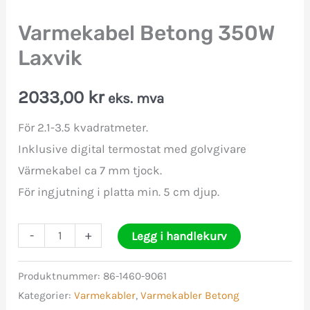
Varmekabel Betong 350W
Laxvik
2033,00
kr
eks. mva
För 2.1-3.5 kvadratmeter.
Inklusive digital termostat med golvgivare
Värmekabel ca 7 mm tjock.
För ingjutning i platta min. 5 cm djup.
Varmekabel
-
+
Legg i handlekurv
Betong
350W
Produktnummer:
86-1460-9061
Kategorier:
Varmekabler
,
Varmekabler Betong
Laxvik