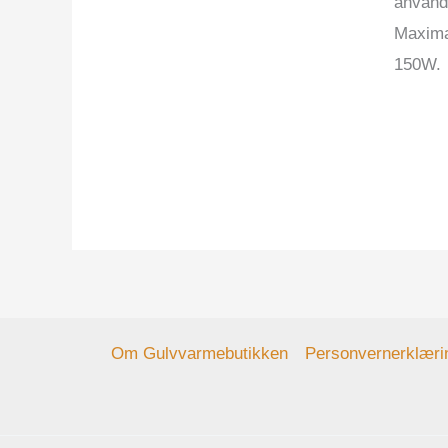
använd
Maximal
150W.
Om Gulvvarmebutikken
Personvernerklæri