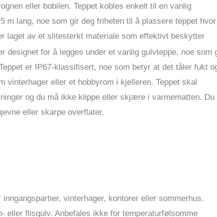
vognen eller bobilen. Teppet kobles enkelt til en vanlig
,5 m lang, noe som gir deg friheten til å plassere teppet hvor
r laget av et slitesterkt materiale som effektivt beskytter
r designet for å legges under et vanlig gulvteppe, noe som g
 Teppet er IP67-klassifisert, noe som betyr at det tåler fukt o
 vinterhager eller et hobbyrom i kjelleren. Teppet skal
rkninger og du må ikke klippe eller skjære i varmematten. Du
evne eller skarpe overflater.
 inngangspartier, vinterhager, kontorer eller sommerhus.
- eller flisgulv. Anbefales ikke for temperaturfølsomme