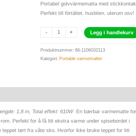
Portabel golvvärmematta med stickkontak
Perfekt till förtältet. husbilen. uterum osv!
Varmematte
-
+
Legg i handlekurv
5m2
antall
Produktnummer:
86-1106032113
Kategori:
Portable varmematter
on
Omtaler (0)
engde: 1,8 m, Total effekt: 610W
En bærbar varmematte fo
t rom. Perfekt for å få litt ekstra varme under spisebordet i
e teppet tørt fra våte sko. Hvorfor ikke bruke teppet for litt