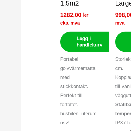
1,5m2
Larg
1282,00
kr
998,
eks. mva
mva
Legg i
handlekurv
Portabel
Storle
golvvärmematta
cm.
med
Kopplas
stickkontakt.
till vanl
Perfekt till
väggut
förtältet.
Ställb
husbilen. uterum
temper
osv!
IPX7 f