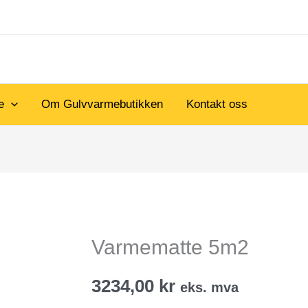
e
Om Gulvvarmebutikken
Kontakt oss
Varmematte 5m2
3234,00
kr
eks. mva