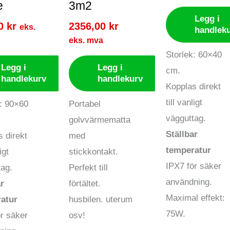
e
3m2
Legg i
00
kr
2356,00
kr
eks.
handlek
eks. mva
Storlek: 60×40
Legg i
Legg i
cm.
handlekurv
handlekurv
Kopplas direkt
till vanligt
k: 90×60
Portabel
vägguttag.
golvvärmematta
Ställbar
 direkt
med
temperatur
igt
stickkontakt.
IPX7 för säker
tag.
Perfekt till
användning.
ar
förtältet.
Maximal effekt:
atur
husbilen. uterum
75W.
ör säker
osv!