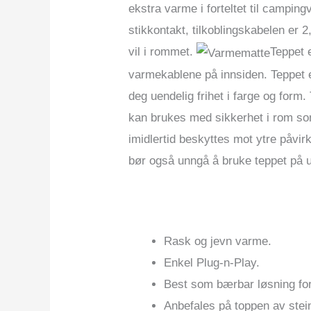
ekstra varme i forteltet til camping
stikkontakt, tilkoblingskabelen er 2
vil i rommet.
Teppet e
varmekablene på innsiden. Teppet e
deg uendelig frihet i farge og form.
kan brukes med sikkerhet i rom som
imidlertid beskyttes mot ytre påvi
bør også unngå å bruke teppet på uj
Rask og jevn varme.
Enkel Plug-n-Play.
Best som bærbar løsning for
Anbefales på toppen av stein